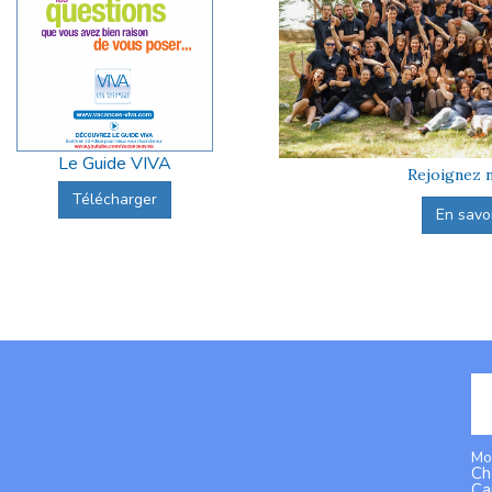
Le Guide VIVA
Rejoignez n
Télécharger
En savoir
Mo
Ch
Ca