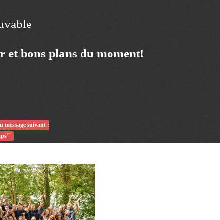
ouvable
ur et bons plans du moment!
du message suivant :
mps"