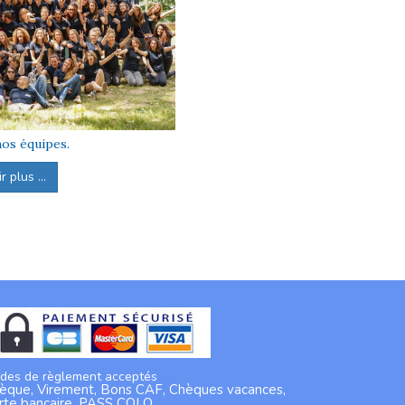
os équipes.
 plus ...
des de règlement acceptés
èque, Virement, Bons CAF, Chèques vacances,
rte bancaire, PASS COLO