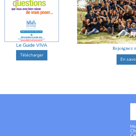
Le Guide VIVA
Rejoignez n
Télécharger
En savoir
Mo
Ch
Ca