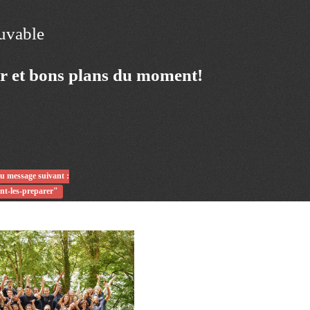
ouvable
ur et bons plans du moment!
du message suivant :
nt-les-preparer"