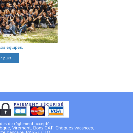
os équipes.
 plus ...
des de règlement acceptés
èque, Virement, Bons CAF, Chèques vacances,
rte bancaire, PASS COLO