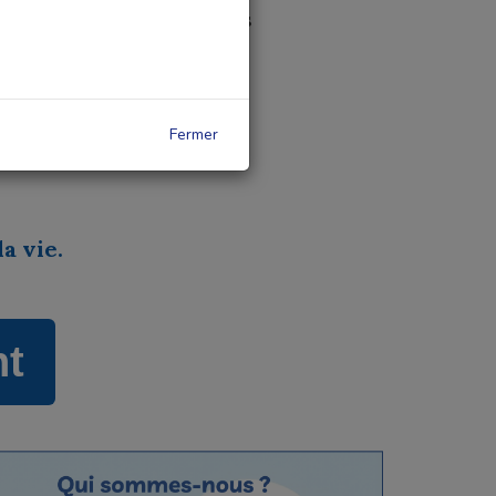
s à travers des expériences
étranger.
ts, classes découvertes ou
Fermer
r, découvrir et créer des
a vie.
nt