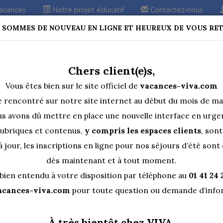
vacances
Notre projet éducatif
Contactez-nous
US SOMMES DE NOUVEAU EN LIGNE ET HEUREUX DE VOUS RE
 de 4 ans à 17 ans
Chers client(e)s,
Vous êtes bien sur le site officiel de
vacances-viva.com
 rencontré sur notre site internet au début du mois de mai
s avons dû mettre en place une nouvelle interface en urge
rubriques et contenus,
y compris les espaces clients
, son
 à jour, les inscriptions en ligne pour nos séjours d’été son
dès maintenant et à tout moment.
bien entendu à votre disposition par téléphone au
01 41 24 
Découvrez VIVA
acances-viva.com
pour toute question ou demande d’info
À très bientôt chez VIVA.