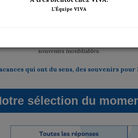
A accompagne les enfants, les jeunes et les famille
L’Équipe VIVA
, éducatives et conviviales partout en France et à l'
rnées récréatives, courts séjours, week-ends enfan
 imaginons des moments pensés pour s’amuser, grandi
souvenirs inoubliables.
acances qui ont du sens, des souvenirs pour l
otre sélection du mome