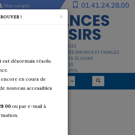
01.41.24.28.00
Mon compte
×
TROUVER !
 est désormais résolu.
nce.
t encore en cours de
t de nouveau accessibles
28 00
ou par e-mail à
rmation.