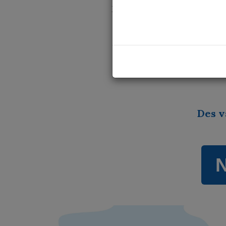
Depuis plus de 40 ans, VIV
humaines
Colonies de vacances, jou
journées familles : nous
Des v
N