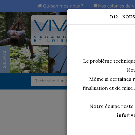
Qui sommes-nous ?
Nos colonies de 
J+12 - NO
Les colos différentes
FAVORIS
Le problème technique
Nou
Même si certaines 
finalisation et de mise
Notre équipe reste 
info@v