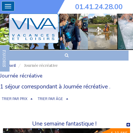
01.41.24.28.00
Toggle
navigation
FAVORIS
Accueil
Journée récréative
Journée récréative
1 séjour correspondant à Journée récréative .
TRIER PAR PRIX
TRIER PAR ÂGE
Une semaine fantastique !