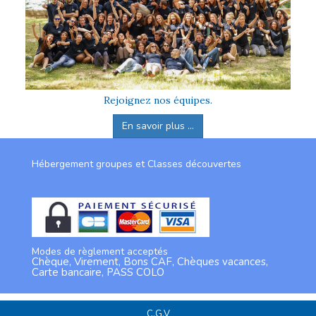
Rejoignez nos équipes.
En savoir plus ...
Hébergement groupes et Classes découvertes
Modes de règlement acceptés
Chèque, Virement, Bons CAF, Chèques vacances,
Carte bancaire, PASS COLO
C.G.V