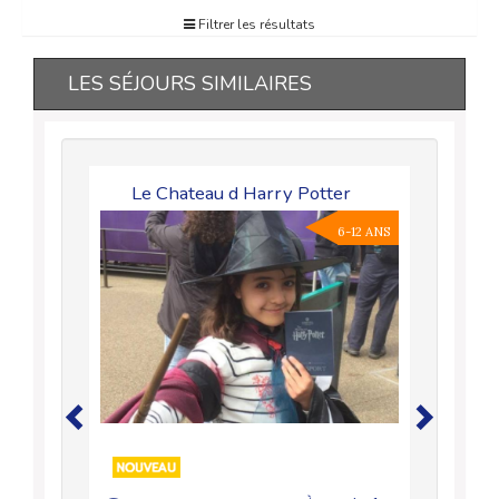
Filtrer les résultats
LES SÉJOURS SIMILAIRES
Le Chateau d Harry Potter
L
6-13 ANS
6-12 ANS