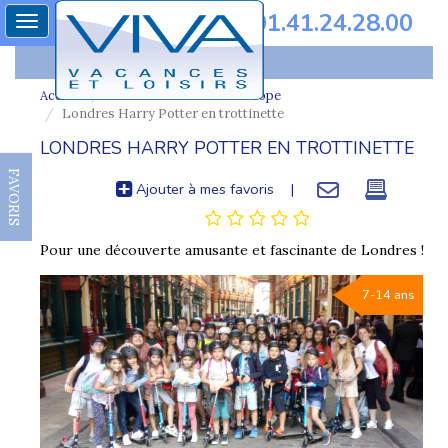
01.41.24.28.00
Toggle
navigation
Accueil
Colonie de vacances europe
Londres Harry Potter en trottinette
LONDRES HARRY POTTER EN TROTTINETTE
FAVORIS
Ajouter à mes favoris
|
Pour une découverte amusante et fascinante de Londres !
7-14 ans