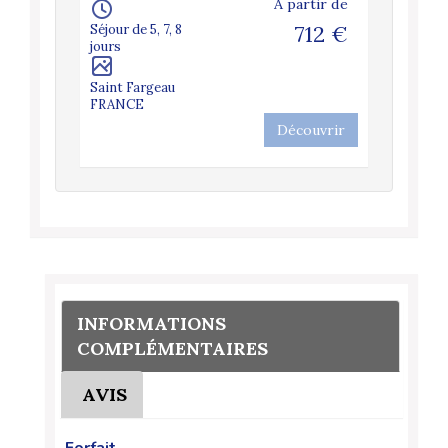
artir de
À partir de
879 €
Séjour de 5, 7, 8
712 €
Séjour de 
jours
Sabres
Saint Fargeau
FRANCE
FRANCE
couvrir
Découvrir
INFORMATIONS
COMPLÉMENTAIRES
AVIS
Forfait