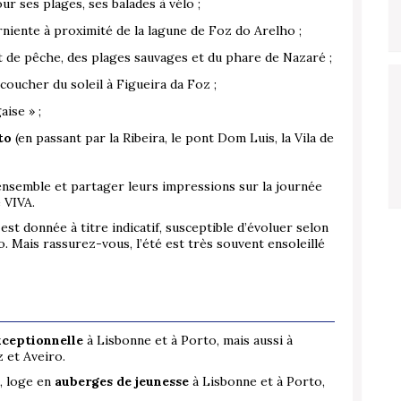
our ses plages, ses balades à vélo ;
arniente à proximité de la lagune de Foz do Arelho ;
t de pêche, des plages sauvages et du phare de Nazaré ;
 coucher du soleil à Figueira da Foz ;
aise » ;
to
(en passant par la Ribeira, le pont Dom Luis, la Vila de
ensemble et partager leurs impressions sur la journée
 VIVA.
est donnée à titre indicatif, susceptible d’évoluer selon
o. Mais rassurez-vous, l’été est très souvent ensoleillé
xceptionnelle
à Lisbonne et à Porto, mais aussi à
 et Aveiro.
, loge en
auberges de jeunesse
à Lisbonne et à Porto,