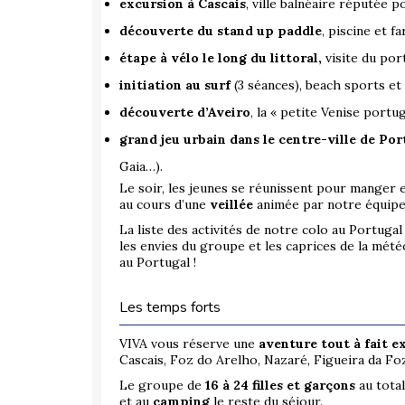
excursion à Cascais
, ville balnéaire réputée p
découverte du stand up paddle
, piscine et f
étape à vélo le long du littoral,
visite du por
initiation au surf
(3 séances), beach sports et
découverte d’Aveiro
, la « petite Venise portug
grand jeu urbain dans le centre-ville de Por
Gaia…).
Le soir, les jeunes se réunissent pour manger 
au cours d’une
veillée
animée par notre équipe
La liste des activités de notre colo au Portugal 
les envies du groupe et les caprices de la mété
au Portugal !
Les temps forts
VIVA vous réserve une
aventure tout à fait e
Cascais, Foz do Arelho, Nazaré, Figueira da Foz
Le groupe de
16 à 24 filles et garçons
au total
et au
camping
le reste du séjour.