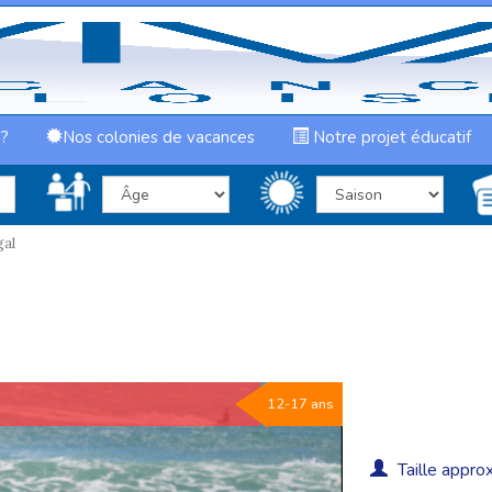
 ?
Nos colonies de vacances
Notre projet éducatif
gal
12-17 ans
Taille approx