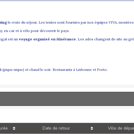
ping
le reste du séjour. Les tentes sont fournies par nos équipes VIVA, montée
 en car et à vélo pour découvrir le pays.
ugal est un
voyage organisé en itinérance
. Les ados changent de site au gré
i (pique nique) et chaud le soir. Restaurants à Lisbonne et Porto.
urée
Date de retour
Ville de dépar