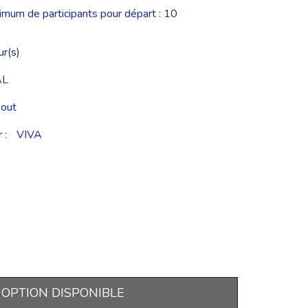
um de participants pour départ : 10
ur(s)
AL
out
 :
VIVA
OPTION DISPONIBLE