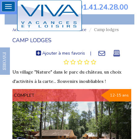
01.41.24.28.00
Toggle
navigation
Accueil
Colonie de vacances france
Camp lodges
CAMP LODGES
Ajouter à mes favoris
|
FAVORIS
Un village "Nature" dans le parc du château, un choix
d'activités à la carte... Souvenirs inoubliables !
COMPLET
12-15 ans