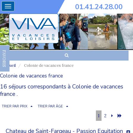
01.41.24.28.00
Toggle
navigation
FAVORIS
Accueil
Colonie de vacances france
Colonie de vacances france
16 séjours correspondants à Colonie de vacances
france .
TRIER PAR PRIX
TRIER PAR ÂGE
1
2
Chateau de Saint-Fargeau - Passion Equitation