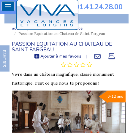
01.41.24.28.00
Toggle
navigation
Accueil
Colonie de vacances france
Passion Equitation au Chateau de Saint Fargeau
PASSION EQUITATION AU CHATEAU DE
SAINT FARGEAU
FAVORIS
Ajouter à mes favoris
|
Vivre dans un château magnifique, classé monument
historique, c’est ce que nous te proposons !
6-12 ans