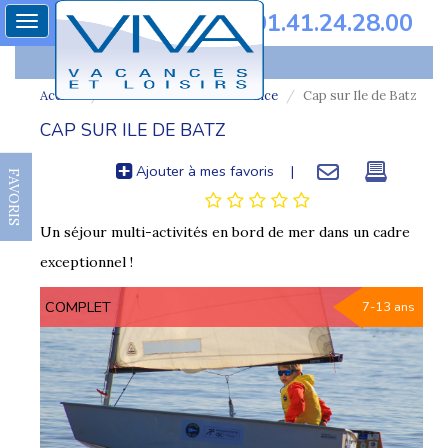
01.41.24.28.00
Toggle
navigation
Accueil
Colonie de vacances france
Cap sur Ile de Batz
CAP SUR ILE DE BATZ
Ajouter à mes favoris
|
FAVORIS
Un séjour multi-activités en bord de mer dans un cadre
exceptionnel !
COMPLET
7-13 ans