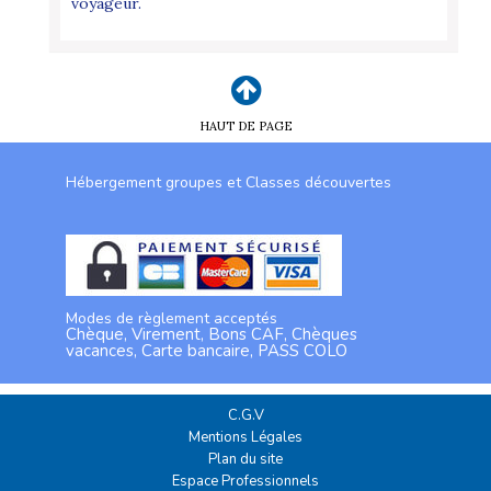
voyageur.
HAUT DE PAGE
Hébergement groupes et Classes découvertes
Modes de règlement acceptés
Chèque, Virement, Bons CAF, Chèques
vacances, Carte bancaire, PASS COLO
C.G.V
Mentions Légales
Plan du site
Espace Professionnels