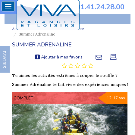
01.41.24.28.00
Toggle
navigation
Accueil
Colonie de vacances france
Summer Adrenaline
SUMMER ADRENALINE
FAVORIS
Ajouter à mes favoris
|
Tu aimes les activités extrêmes à couper le souffle ?
Summer Adrénaline te fait vivre des expériences uniques !
COMPLET
12-17 ans