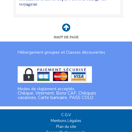
voyageur.
HAUT DE PAGE
Hébergement groupes et Classes découvertes
Modes de règlement acceptés
Chèque, Virement, Bons CAF, Chèques
vacances, Carte bancaire, PASS COLO
C.G.V
Mentions Légales
Plan du site