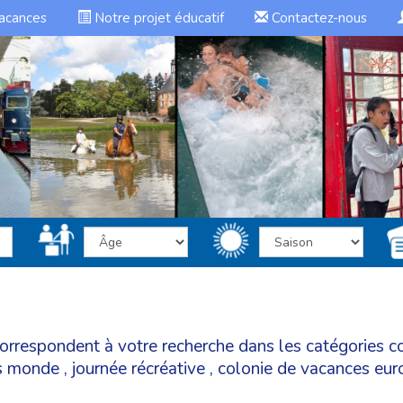
vacances
Notre projet éducatif
Contactez-nous
 correspondent à votre recherche dans les catégories
c
es monde
,
journée récréative
,
colonie de vacances eur