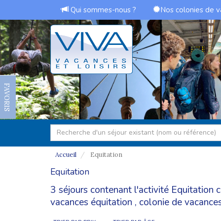
Qui sommes-nous ?
Nos colonies de 
FAVORIS
Accueil
Equitation
Equitation
3 séjours contenant l'activité Equitation
vacances équitation
,
colonie de vacanc