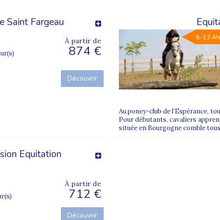
e Saint Fargeau
Equit
6-13 A
À partir de
874 €
our(s)
Découvrir
Au poney-club de l’Espérance, tou
Pour débutants, cavaliers appren
située en Bourgogne comble tous
sion Equitation
À partir de
712 €
ur(s)
Découvrir